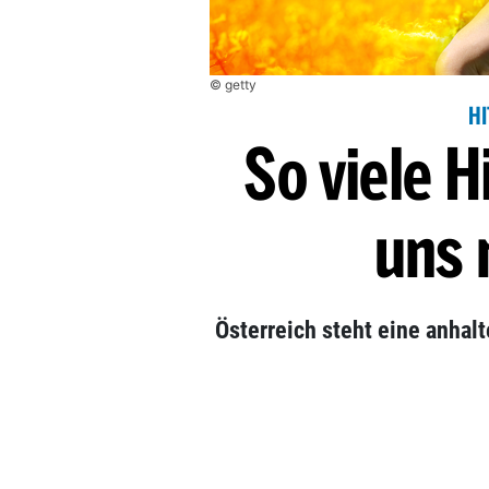
© getty
HI
So viele H
uns 
Österreich steht eine anhal