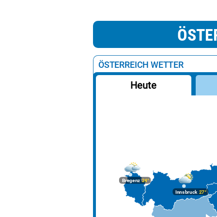
ÖSTE
ÖSTERREICH WETTER
Heute
Bregenz
24°
Innsbruck
27°