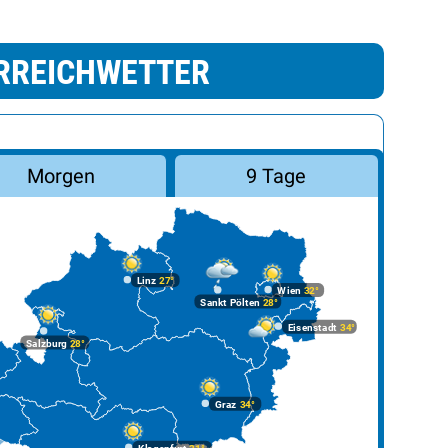
RREICHWETTER
Morgen
9 Tage
Linz
27°
Wien
32°
Sankt Pölten
28°
Eisenstadt
34°
Salzburg
28°
Graz
34°