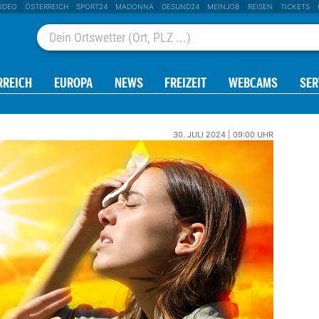
IDEO
ÖSTERREICH
SPORT24
MADONNA
GESUND24
MEINJOB
REISEN
TICKETS
RREICH
EUROPA
NEWS
FREIZEIT
WEBCAMS
SER
30. JULI 2024 | 09:00 UHR