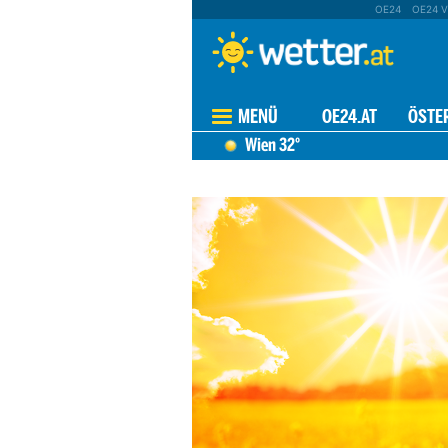
OE24
OE24 V
MENÜ
OE24.AT
ÖSTE
Wien
32°