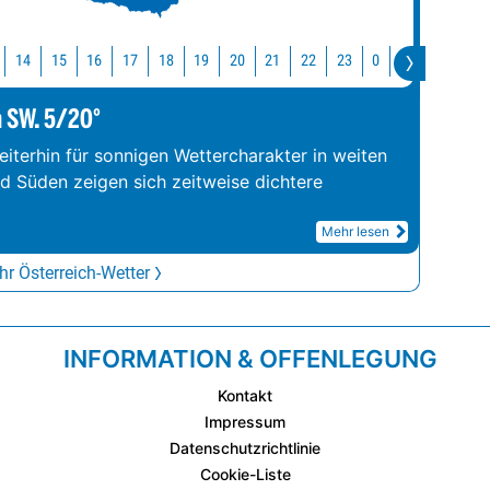
14
15
16
17
18
19
20
21
22
23
0
1
2
3
m SW. 5/20°
iterhin für sonnigen Wettercharakter in weiten
nd Süden zeigen sich zeitweise dichtere
Mehr lesen
r Österreich-Wetter
INFORMATION & OFFENLEGUNG
Kontakt
Impressum
Datenschutzrichtlinie
Cookie-Liste