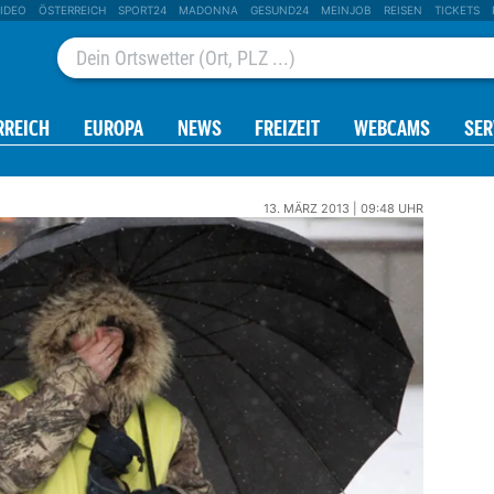
IDEO
ÖSTERREICH
SPORT24
MADONNA
GESUND24
MEINJOB
REISEN
TICKETS
RREICH
EUROPA
NEWS
FREIZEIT
WEBCAMS
SER
13. MÄRZ 2013 | 09:48 UHR