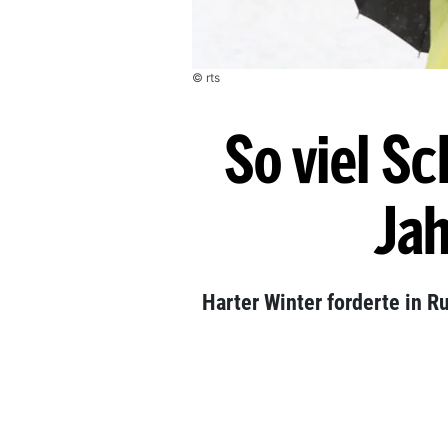
© rts
So viel Sc
Jah
Harter Winter forderte in 