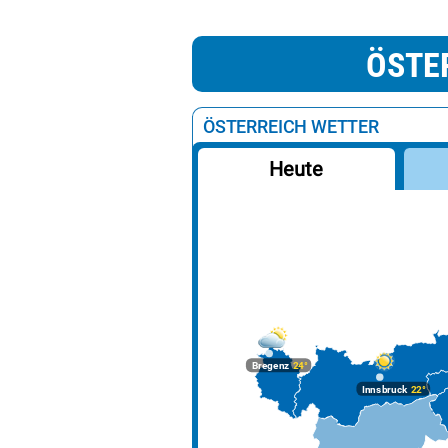
ÖSTE
ÖSTERREICH WETTER
Heute
Bregenz
24°
Innsbruck
22°