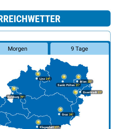
RREICHWETTER
Morgen
9 Tage
Linz
24°
Wien
23°
Sankt Pölten
21°
Eisenstadt
21°
Salzburg
19°
Graz
24°
Klagenfurt
21°