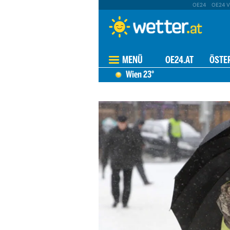
OE24
OE24 V
MENÜ
OE24.AT
ÖSTE
Wien
23°