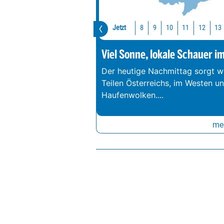
Jetzt
10
11
12
13
8
9
Viel Sonne, lokale Schauer i
Der heutige Nachmittag sorgt we
Teilen Österreichs, im Westen u
Haufenwolken.
...
meh