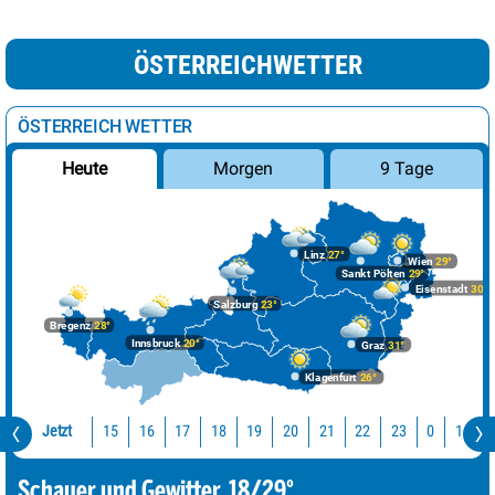
ÖSTERREICHWETTER
ÖSTERREICH WETTER
Morgen
9 Tage
Heute
Linz
27°
Wien
29°
Sankt Pölten
29°
Eisenstadt
30°
Salzburg
23°
Bregenz
28°
Innsbruck
20°
Graz
31°
Klagenfurt
26°
Jetzt
15
16
17
18
19
20
21
22
23
0
1
2
Schauer und Gewitter, 18/29°