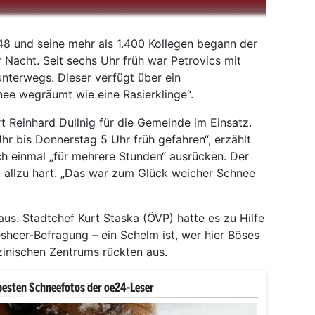
48 und seine mehr als 1.400 Kollegen begann der
r Nacht. Seit sechs Uhr früh war Petrovics mit
nterwegs. Dieser verfügt über ein
nee wegräumt wie eine Rasierklinge“.
t Reinhard Dullnig für die Gemeinde im Einsatz.
r bis Donnerstag 5 Uhr früh gefahren“, erzählt
h einmal „für mehrere Stunden“ ausrücken. Der
t allzu hart. „Das war zum Glück weicher Schnee
us. Stadtchef Kurt Staska (ÖVP) hatte es zu Hilfe
sheer-Befragung – ein Schelm ist, wer hier Böses
inischen Zen­trums rückten aus.
besten Schneefotos der oe24-Leser