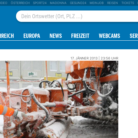
IDEO
ÖSTERREICH
SPORT24
MADONNA
GESUND24
MEINJOB
REISEN
TICKETS
RREICH
EUROPA
NEWS
FREIZEIT
WEBCAMS
SER
17. JÄNNER 2013 | 23:56 UHR