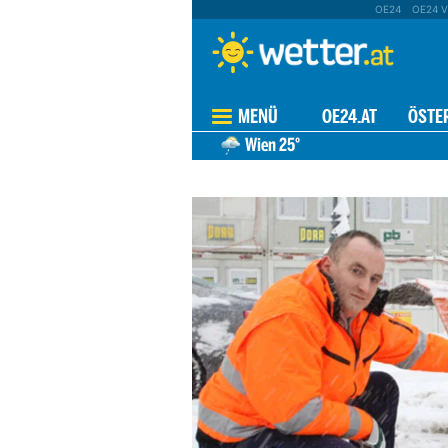
OE24
OE24 V
MENÜ
OE24.AT
ÖSTE
Wien
25°