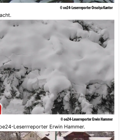
© oe24-Leserreporter Orsolya Kantor
acht.
© oe24-Leserreporter Erwin Hammer
 oe24-Leserrreporter Erwin Hammer.