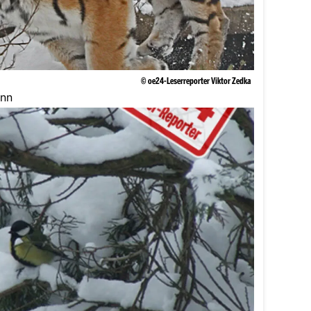
© oe24-Leserreporter Viktor Zedka
unn