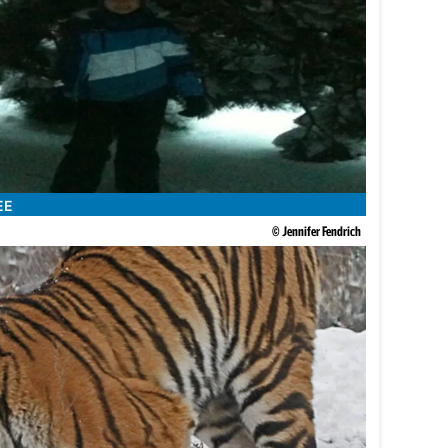
EE
© Jennifer Fendrich