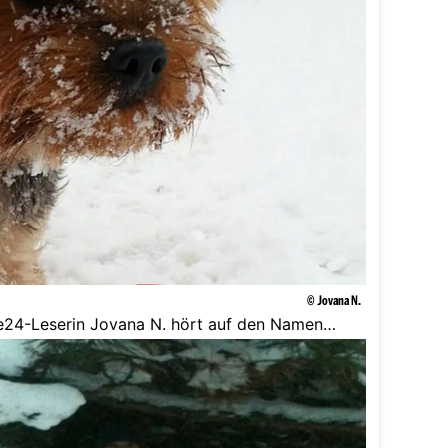
© Jovana N.
oe24-Leserin Jovana N. hört auf den Namen
e herumzutollen.