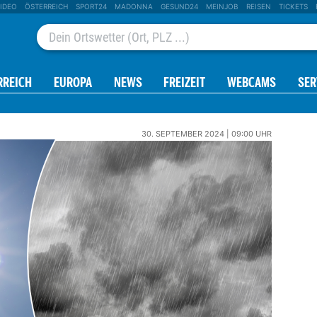
IDEO
ÖSTERREICH
SPORT24
MADONNA
GESUND24
MEINJOB
REISEN
TICKETS
RREICH
EUROPA
NEWS
FREIZEIT
WEBCAMS
SER
30. SEPTEMBER 2024 | 09:00 UHR