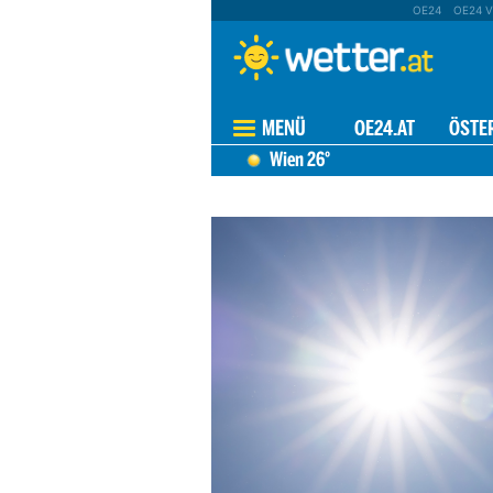
OE24
OE24 V
MENÜ
OE24.AT
ÖSTE
Wien
26°