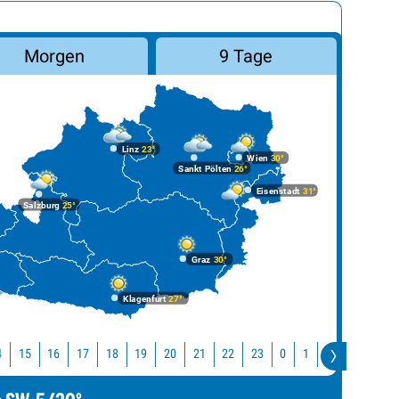
Morgen
9 Tage
Linz
23°
Wien
30°
Sankt Pölten
26°
Eisenstadt
31°
Salzburg
25°
Graz
30°
Klagenfurt
27°
4
15
16
17
18
19
20
21
22
23
0
1
2
3
4