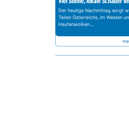
Viel Sonne, lokale Schauer i
Der heutige Nachmittag sorgt we
Teilen Österreichs, im Westen u
Haufenwolken.
...
meh