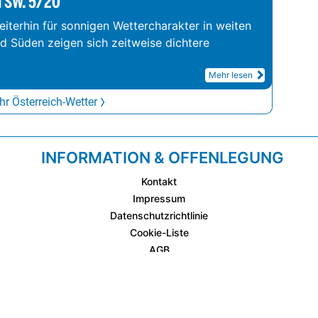
m SW. 5/20°
iterhin für sonnigen Wettercharakter in weiten
nd Süden zeigen sich zeitweise dichtere
Mehr lesen
r Österreich-Wetter
INFORMATION & OFFENLEGUNG
Kontakt
Impressum
Datenschutzrichtlinie
Cookie-Liste
AGB
Fixplatzierte Werbemöglichkeiten
AGB für Werbeeinschaltungen
wetter.at Partner (Messstation & WetterCam)
Cookie Einstellungen und Widerruf