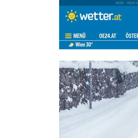
OE24
OE24 V
MENÜ
OE24.AT
ÖSTE
Wien
30°