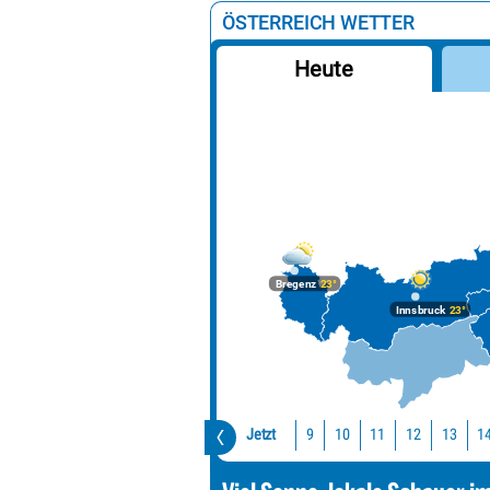
ÖSTERREICH WETTER
Heute
Bregenz
23°
Innsbruck
23°
Jetzt
10
11
12
13
1
9