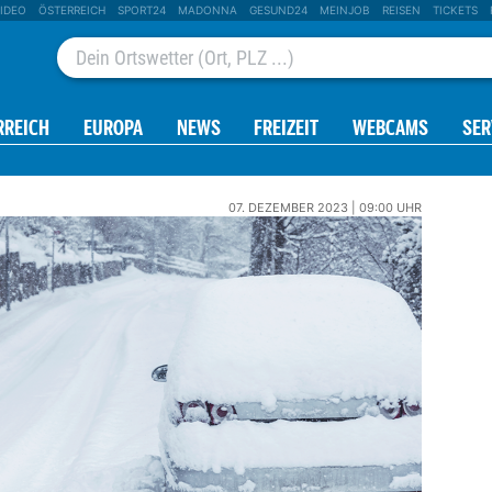
IDEO
ÖSTERREICH
SPORT24
MADONNA
GESUND24
MEINJOB
REISEN
TICKETS
RREICH
EUROPA
NEWS
FREIZEIT
WEBCAMS
SER
07. DEZEMBER 2023 | 09:00 UHR