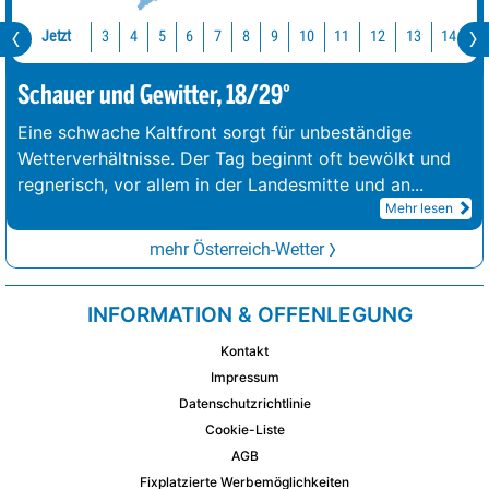
Jetzt
10
11
12
13
14
1
3
4
5
6
7
8
9
Schauer und Gewitter, 18/29°
Eine schwache Kaltfront sorgt für unbeständige
Wetterverhältnisse. Der Tag beginnt oft bewölkt und
regnerisch, vor allem in der Landesmitte und an
...
Mehr lesen
mehr Österreich-Wetter
INFORMATION & OFFENLEGUNG
Kontakt
Impressum
Datenschutzrichtlinie
Cookie-Liste
AGB
Fixplatzierte Werbemöglichkeiten