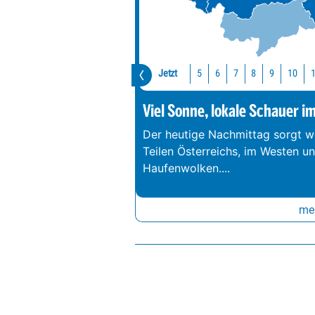
Jetzt
10
5
6
7
8
9
Viel Sonne, lokale Schauer i
Der heutige Nachmittag sorgt we
Teilen Österreichs, im Westen u
Haufenwolken.
...
meh