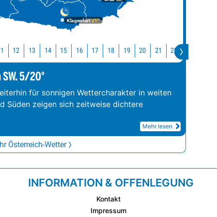
Klagenfurt
21°
11
12
13
14
15
16
17
18
19
20
21
22
23
0
m SW. 5/20°
iterhin für sonnigen Wettercharakter in weiten
nd Süden zeigen sich zeitweise dichtere
Mehr lesen
r Österreich-Wetter
INFORMATION & OFFENLEGUNG
Kontakt
Impressum