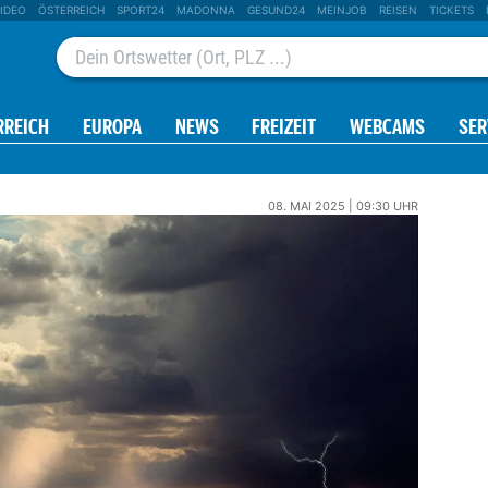
IDEO
ÖSTERREICH
SPORT24
MADONNA
GESUND24
MEINJOB
REISEN
TICKETS
RREICH
EUROPA
NEWS
FREIZEIT
WEBCAMS
SER
08. MAI 2025 | 09:30 UHR