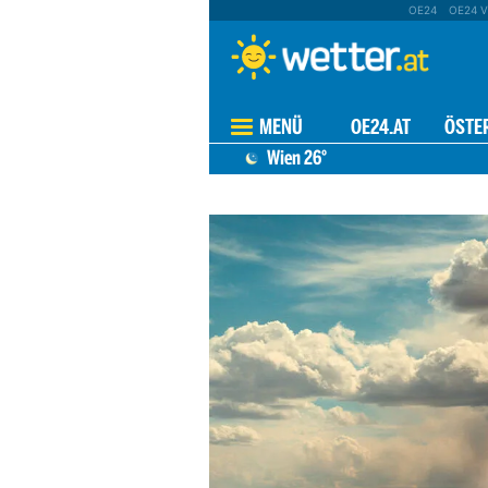
OE24
OE24 V
MENÜ
OE24.AT
ÖSTE
Wien
26°