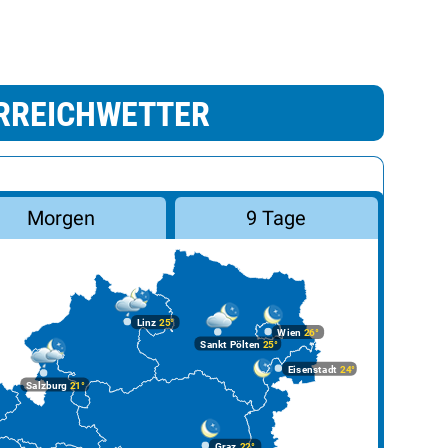
RREICHWETTER
Morgen
9 Tage
Linz
25°
Wien
26°
Sankt Pölten
25°
Eisenstadt
24°
Salzburg
21°
Graz
22°