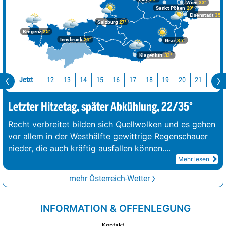
Wien
33°
Sankt Pölten
29°
Eisenstadt
35°
Salzburg
27°
Bregenz
25°
Innsbruck
24°
Graz
35°
Klagenfurt
33°
Jetzt
12
13
14
15
16
17
18
19
20
21
22
Letzter Hitzetag, später Abkühlung, 22/35°
Recht verbreitet bilden sich Quellwolken und es gehen
vor allem in der Westhälfte gewittrige Regenschauer
nieder, die auch kräftig ausfallen können.
...
Mehr lesen
mehr Österreich-Wetter
INFORMATION & OFFENLEGUNG
Kontakt