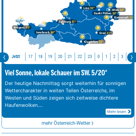
Linz
32°
Wien
32°
Sankt Pölten
32°
Eisenstadt
32°
Salzburg
31°
Bregenz
33°
Innsbruck
33°
Graz
31°
Klagenfurt
32°
Jetzt
17
18
19
20
21
22
23
0
1
2
3
4
Viel Sonne, lokale Schauer im SW. 5/20°
Der heutige Nachmittag sorgt weiterhin für sonnigen
Wettercharakter in weiten Teilen Österreichs, im
Westen und Süden zeigen sich zeitweise dichtere
Haufenwolken.
...
Mehr lesen
mehr Österreich-Wetter