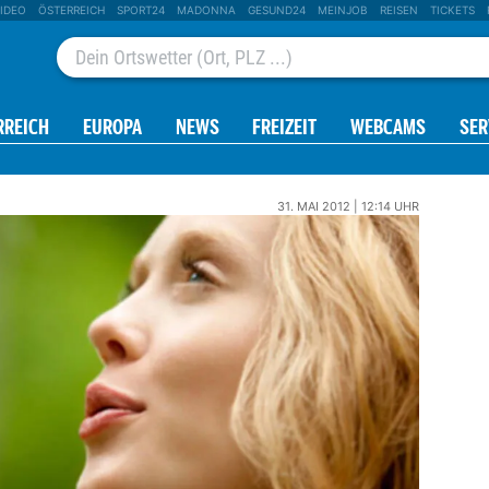
IDEO
ÖSTERREICH
SPORT24
MADONNA
GESUND24
MEINJOB
REISEN
TICKETS
RREICH
EUROPA
NEWS
FREIZEIT
WEBCAMS
SER
31. MAI 2012 | 12:14 UHR