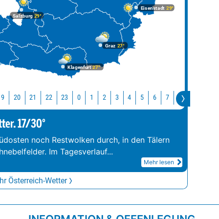
Eisenstadt
29°
Salzburg
29°
Graz
27°
Klagenfurt
27°
19
20
21
22
23
10
0
1
2
3
4
5
6
7
8
9
tter. 17/30°
üdosten noch Restwolken durch, in den Tälern
hnebelfelder. Im Tagesverlauf
...
Mehr lesen
r Österreich-Wetter