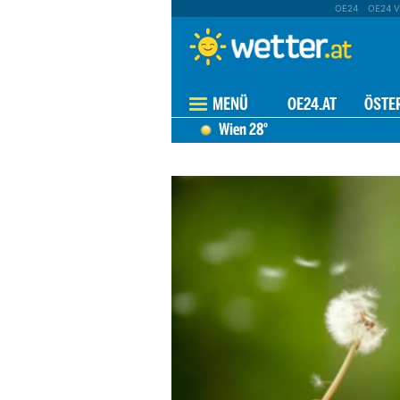
OE24
OE24 V
MENÜ
OE24.AT
ÖSTE
Wien
28°