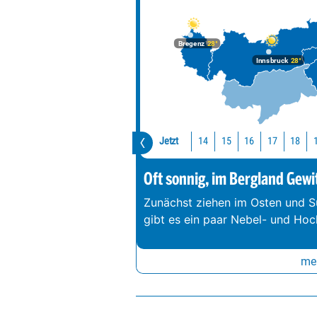
Bregenz
28°
Innsbruck
28°
Jetzt
14
15
16
17
18
Oft sonnig, im Bergland Gewi
Zunächst ziehen im Osten und S
gibt es ein paar Nebel- und Hoc
meh