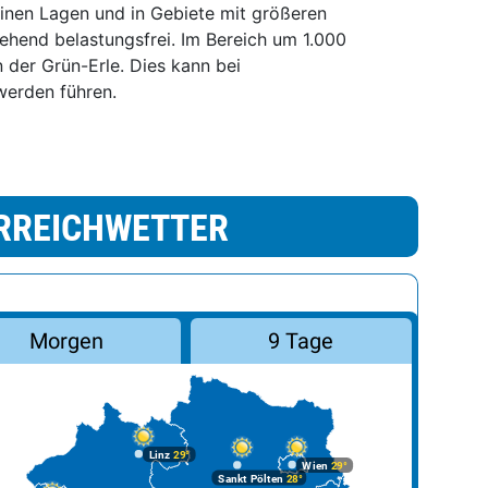
pinen Lagen und in Gebiete mit größeren
ehend belastungsfrei. Im Bereich um 1.000
der Grün-Erle. Dies kann bei
werden führen.
RREICHWETTER
Morgen
9 Tage
Linz
29°
Wien
29°
Sankt Pölten
28°