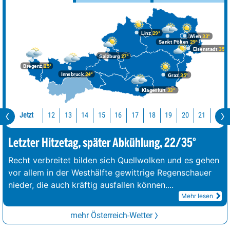
Linz
29°
Wien
33°
Sankt Pölten
29°
Eisenstadt
35°
Salzburg
27°
Bregenz
25°
Innsbruck
24°
Graz
35°
Klagenfurt
33°
Jetzt
12
13
14
15
16
17
18
19
20
21
22
Letzter Hitzetag, später Abkühlung, 22/35°
Recht verbreitet bilden sich Quellwolken und es gehen
vor allem in der Westhälfte gewittrige Regenschauer
nieder, die auch kräftig ausfallen können.
...
Mehr lesen
mehr Österreich-Wetter