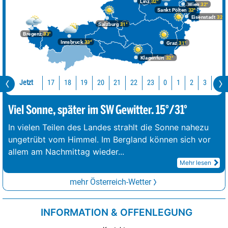
Linz
32°
Wien
32°
Sankt Pölten
32°
Eisenstadt
32°
Salzburg
31°
Bregenz
33°
Innsbruck
33°
Graz
31°
Klagenfurt
32°
Jetzt
17
18
19
20
21
22
23
0
1
2
3
4
Viel Sonne, später im SW Gewitter. 15°/31°
In vielen Teilen des Landes strahlt die Sonne nahezu
ungetrübt vom Himmel. Im Bergland können sich vor
allem am Nachmittag wieder
...
Mehr lesen
mehr Österreich-Wetter
INFORMATION & OFFENLEGUNG