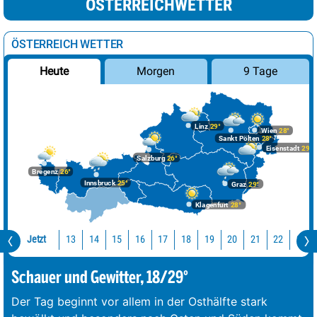
ÖSTERREICHWETTER
ÖSTERREICH WETTER
Morgen
9 Tage
Heute
Linz
29°
Wien
28°
Sankt Pölten
28°
Eisenstadt
29°
Salzburg
26°
Bregenz
26°
Innsbruck
25°
Graz
29°
Klagenfurt
28°
Jetzt
13
14
15
16
17
18
19
20
21
22
23
Schauer und Gewitter, 18/29°
Der Tag beginnt vor allem in der Osthälfte stark