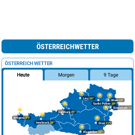
ÖSTERREICHWETTER
ÖSTERREICH WETTER
Morgen
9 Tage
Heute
Linz
30°
Wien
28°
Sankt Pölten
29°
Eisenstadt
29°
Salzburg
29°
Bregenz
29°
Innsbruck
29°
Graz
27°
Klagenfurt
26°