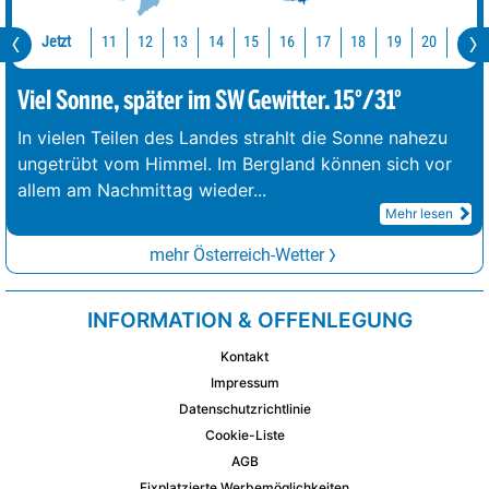
Jetzt
11
12
13
14
15
16
17
18
19
20
21
Viel Sonne, später im SW Gewitter. 15°/31°
In vielen Teilen des Landes strahlt die Sonne nahezu
ungetrübt vom Himmel. Im Bergland können sich vor
allem am Nachmittag wieder
...
Mehr lesen
mehr Österreich-Wetter
INFORMATION & OFFENLEGUNG
Kontakt
Impressum
Datenschutzrichtlinie
Cookie-Liste
AGB
Fixplatzierte Werbemöglichkeiten