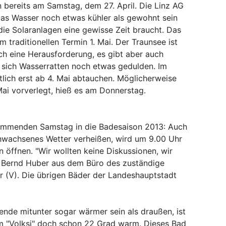
n bereits am Samstag, dem 27. April. Die Linz AG
 das Wasser noch etwas kühler als gewohnt sein
ie Solaranlagen eine gewisse Zeit braucht. Das
 traditionellen Termin 1. Mai. Der Traunsee ist
ch eine Herausforderung, es gibt aber auch
 sich Wasserratten noch etwas gedulden. Im
lich erst ab 4. Mai abtauchen. Möglicherweise
Mai vorverlegt, hieß es am Donnerstag.
kommenden Samstag in die Badesaison 2013: Auch
hwachsenes Wetter verheißen, wird um 9.00 Uhr
 öffnen. "Wir wollten keine Diskussionen, wir
te Bernd Huber aus dem Büro des zuständige
r (V). Die übrigen Bäder der Landeshauptstadt
de mitunter sogar wärmer sein als draußen, ist
m "Volksi" doch schon 22 Grad warm. Dieses Bad