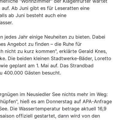
merliche "Wohnzimmer" der Klagenfurter wartet
auf. Ab Juni gibt es für Leseratten eine
lls ab Juni besteht auch eine
asser.
 jedes Jahr einige Neuheiten zu bieten. Dabei
es Angebot zu finden – die Ruhe für
ch nicht zu kurz kommen", erklärte Gerald Knes,
ke. Die beiden kleinen Stadtwerke-Bäder, Loretto
wie geplant am 1. Mai auf. Das Strandbad
 zu 400.000 Gästen besucht.
rgnügen im Neusiedler See nichts mehr im Weg:
inhüpfen", hieß es am Donnerstag auf APA-Anfrage
ee. Die Wassertemperatur betrage aktuell 16,9
ison offiziell gestartet, dann wird von den