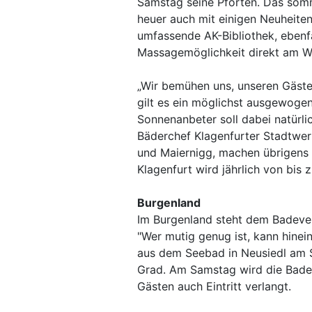
Samstag seine Pforten. Das som
heuer auch mit einigen Neuheiten 
umfassende AK-Bibliothek, ebenfa
Massagemöglichkeit direkt am W
„Wir bemühen uns, unseren Gästen
gilt es ein möglichst ausgewogen
Sonnenanbeter soll dabei natürli
Bäderchef Klagenfurter Stadtwer
und Maiernigg, machen übrigens 
Klagenfurt wird jährlich von bis
Burgenland
Im Burgenland steht dem Badeve
"Wer mutig genug ist, kann hine
aus dem Seebad in Neusiedl am S
Grad. Am Samstag wird die Badesa
Gästen auch Eintritt verlangt.