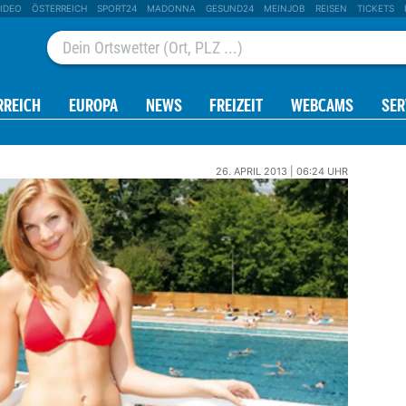
IDEO
ÖSTERREICH
SPORT24
MADONNA
GESUND24
MEINJOB
REISEN
TICKETS
RREICH
EUROPA
NEWS
FREIZEIT
WEBCAMS
SER
26. APRIL 2013 | 06:24 UHR