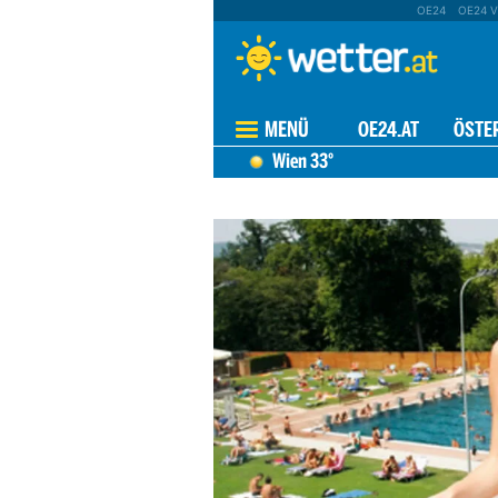
OE24
OE24 V
MENÜ
OE24.AT
ÖSTE
Wien
33°