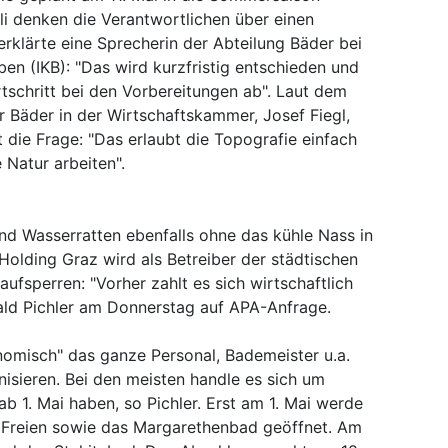
oli denken die Verantwortlichen über einen
erklärte eine Sprecherin der Abteilung Bäder bei
n (IKB): "Das wird kurzfristig entschieden und
schritt bei den Vorbereitungen ab". Laut dem
 Bäder in der Wirtschaftskammer, Josef Fiegl,
cht die Frage: "Das erlaubt die Topografie einfach
 Natur arbeiten".
d Wasserratten ebenfalls ohne das kühle Nass in
olding Graz wird als Betreiber der städtischen
aufsperren: "Vorher zahlt es sich wirtschaftlich
rald Pichler am Donnerstag auf APA-Anfrage.
onomisch" das ganze Personal, Bademeister u.a.
isieren. Bei den meisten handle es sich um
 ab 1. Mai haben, so Pichler. Erst am 1. Mai werde
 Freien sowie das Margarethenbad geöffnet. Am