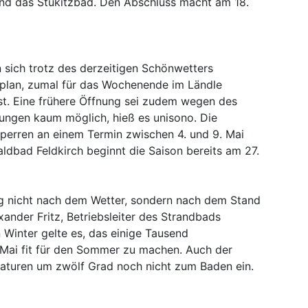
nd das Stukitzbad. Den Abschluss macht am 18.
n sich trotz des derzeitigen Schönwetters
hrplan, zumal für das Wochenende im Ländle
st. Eine frühere Öffnung sei zudem wegen des
tungen kaum möglich, hieß es unisono. Die
sperren an einem Termin zwischen 4. und 9. Mai
aldbad Feldkirch beginnt die Saison bereits am 27.
ung nicht nach dem Wetter, sondern nach dem Stand
xander Fritz, Betriebsleiter des Strandbads
Winter gelte es, das einige Tausend
 Mai fit für den Sommer zu machen. Auch der
aturen um zwölf Grad noch nicht zum Baden ein.