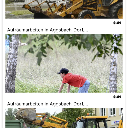
© APA
Aufräumarbeiten in Aggsbach-Dorf,
Niederösterreich.
© APA
Aufräumarbeiten in Aggsbach-Dorf,
Niederösterreich.