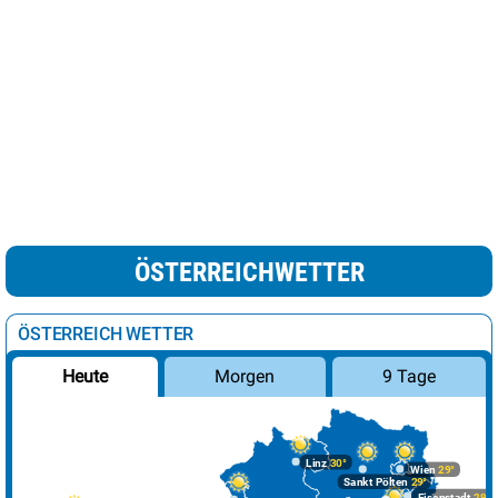
ÖSTERREICHWETTER
ÖSTERREICH WETTER
Morgen
9 Tage
Heute
Linz
30°
Wien
29°
Sankt Pölten
29°
Eisenstadt
29°