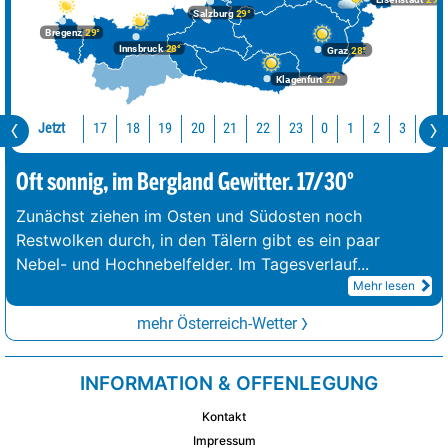
Salzburg
29°
Bregenz
29°
Innsbruck
28°
Graz
28°
Klagenfurt
27°
Jetzt
17
18
19
20
21
22
23
0
1
2
3
4
Oft sonnig, im Bergland Gewitter. 17/30°
Zunächst ziehen im Osten und Südosten noch
Restwolken durch, in den Tälern gibt es ein paar
Nebel- und Hochnebelfelder. Im Tagesverlauf
...
Mehr lesen
mehr Österreich-Wetter
INFORMATION & OFFENLEGUNG
Kontakt
Impressum