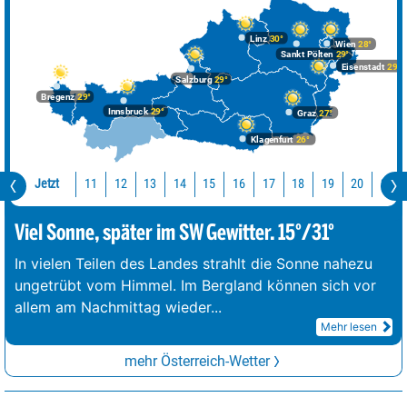
Linz
30°
Wien
28°
Sankt Pölten
29°
Eisenstadt
29°
Salzburg
29°
Bregenz
29°
Innsbruck
29°
Graz
27°
Klagenfurt
26°
Jetzt
11
12
13
14
15
16
17
18
19
20
21
Viel Sonne, später im SW Gewitter. 15°/31°
In vielen Teilen des Landes strahlt die Sonne nahezu
ungetrübt vom Himmel. Im Bergland können sich vor
allem am Nachmittag wieder
...
Mehr lesen
mehr Österreich-Wetter