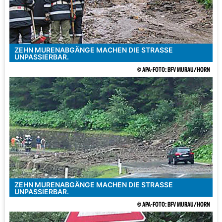
ZEHN MURENABGÄNGE MACHEN DIE STRASSE U
NPASSIERBAR.
© APA-FOTO: BFV MURAU/HORN
ZEHN MURENABGÄNGE MACHEN DIE STRASSE U
NPASSIERBAR.
© APA-FOTO: BFV MURAU/HORN