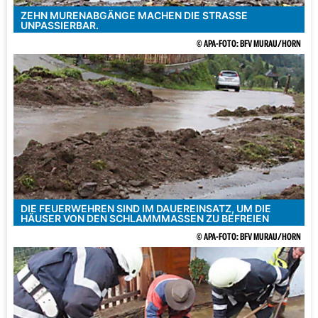
ZEHN MURENABGÄNGE MACHEN DIE STRASSE U
NPASSIERBAR.
© APA-FOTO: BFV MURAU/HORN
DIE FEUERWEHREN SIND IM DAUEREINSATZ, UM DIE
HÄUSER VON DEN SCHLAMMMASSEN ZU BEFREIEN
© APA-FOTO: BFV MURAU/HORN