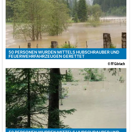
50 PERSONEN WURDEN MITTELS HUBSCHRAUBER UND
FEUERWEHRFAHRZEUGEN GERETTET
© FF Göriach