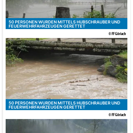
50 PERSONEN WURDEN MITTELS HUBSCHRAUBER UND
FEUERWEHRFAHRZEUGEN GERETTET
© FF Göriach
50 PERSONEN WURDEN MITTELS HUBSCHRAUBER UND
FEUERWEHRFAHRZEUGEN GERETTET
© FF Göriach