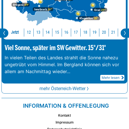
Bregenz
29°
Innsbruck
31°
Graz
29°
Klagenfurt
28°
Jetzt
12
13
14
15
16
17
18
19
20
21
22
Viel Sonne, später im SW Gewitter. 15°/31°
In vielen Teilen des Landes strahlt die Sonne nahezu
ungetrübt vom Himmel. Im Bergland können sich vor
allem am Nachmittag wieder
...
Mehr lesen
mehr Österreich-Wetter
INFORMATION & OFFENLEGUNG
Kontakt
Impressum