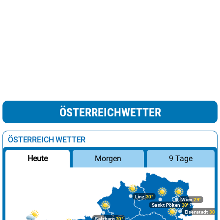
ÖSTERREICHWETTER
ÖSTERREICH WETTER
Morgen
9 Tage
Heute
Linz
30°
Wien
29°
Sankt Pölten
30°
Eisenstadt
30°
Salzburg
30°