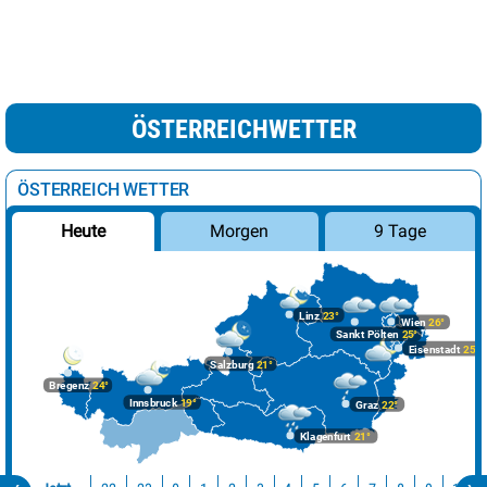
ÖSTERREICHWETTER
ÖSTERREICH WETTER
Morgen
9 Tage
Heute
Linz
23°
Wien
26°
Sankt Pölten
25°
Eisenstadt
25°
Salzburg
21°
Bregenz
24°
Innsbruck
19°
Graz
22°
Klagenfurt
21°