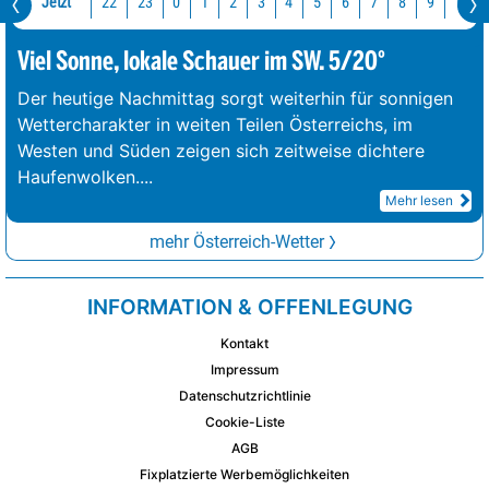
Jetzt
22
23
10
0
1
2
3
4
5
6
7
8
9
Viel Sonne, lokale Schauer im SW. 5/20°
Der heutige Nachmittag sorgt weiterhin für sonnigen
Wettercharakter in weiten Teilen Österreichs, im
Westen und Süden zeigen sich zeitweise dichtere
Haufenwolken.
...
Mehr lesen
mehr Österreich-Wetter
INFORMATION & OFFENLEGUNG
Kontakt
Impressum
Datenschutzrichtlinie
Cookie-Liste
AGB
Fixplatzierte Werbemöglichkeiten