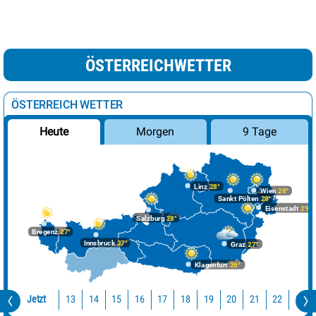
ÖSTERREICHWETTER
ÖSTERREICH WETTER
Morgen
9 Tage
Heute
Linz
28°
Wien
28°
Sankt Pölten
28°
Eisenstadt
29°
Salzburg
28°
Bregenz
27°
Innsbruck
27°
Graz
27°
Klagenfurt
26°
Jetzt
13
14
15
16
17
18
19
20
21
22
23