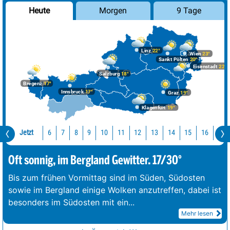
Morgen
9 Tage
Heute
Linz
22°
Wien
23°
Sankt Pölten
20°
Eisenstadt
22°
Salzburg
18°
Bregenz
17°
Innsbruck
17°
Graz
19°
Klagenfurt
19°
Jetzt
10
11
12
13
14
15
16
17
6
7
8
9
Oft sonnig, im Bergland Gewitter. 17/30°
Bis zum frühen Vormittag sind im Süden, Südosten
sowie im Bergland einige Wolken anzutreffen, dabei ist
besonders im Südosten mit ein
...
Mehr lesen