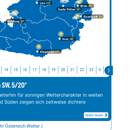
Linz
23°
Wien
29°
Sankt Pölten
24°
Eisenstadt
30°
Salzburg
24°
Graz
28°
Klagenfurt
25°
14
15
16
17
18
19
20
21
22
23
0
1
2
3
m SW. 5/20°
iterhin für sonnigen Wettercharakter in weiten
nd Süden zeigen sich zeitweise dichtere
Mehr lesen
r Österreich-Wetter