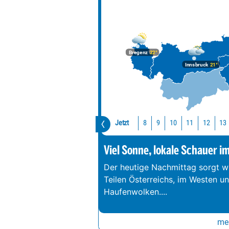
Bregenz
22°
Innsbruck
21°
Jetzt
10
11
12
13
8
9
Viel Sonne, lokale Schauer i
Der heutige Nachmittag sorgt we
Teilen Österreichs, im Westen u
Haufenwolken.
...
meh