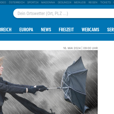
IDEO
ÖSTERREICH
SPORT24
MADONNA
GESUND24
MEINJOB
REISEN
TICKETS
RREICH
EUROPA
NEWS
FREIZEIT
WEBCAMS
SER
16. MAI 2024 | 09:00 UHR