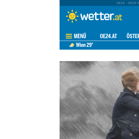
OE24
OE24 V
MENÜ
OE24.AT
ÖSTE
Wien
29°