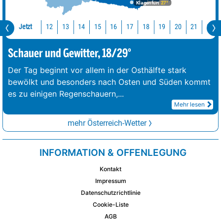
Klagenfurt
27°
Jetzt
12
13
14
15
16
17
18
19
20
21
22
Schauer und Gewitter, 18/29°
Der Tag beginnt vor allem in der Osthälfte stark
bewölkt und besonders nach Osten und Süden kommt
es zu einigen Regenschauern,
...
Mehr lesen
mehr Österreich-Wetter
INFORMATION & OFFENLEGUNG
Kontakt
Impressum
Datenschutzrichtlinie
Cookie-Liste
AGB