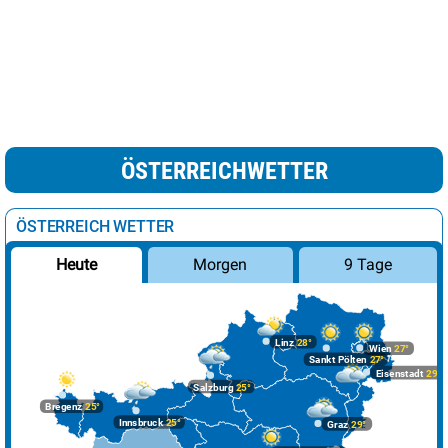
ÖSTERREICHWETTER
ÖSTERREICH WETTER
Morgen
9 Tage
Heute
Linz
28°
Wien
27°
Sankt Pölten
27°
Eisenstadt
29°
Salzburg
25°
Bregenz
25°
Innsbruck
25°
Graz
29°