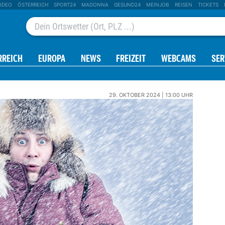
IDEO
ÖSTERREICH
SPORT24
MADONNA
GESUND24
MEINJOB
REISEN
TICKETS
RREICH
EUROPA
NEWS
FREIZEIT
WEBCAMS
SER
29. OKTOBER 2024 | 13:00 UHR