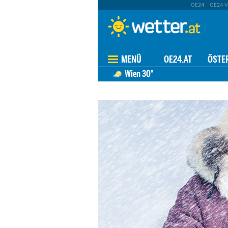
OE24
OE24 V
MENÜ
OE24.AT
ÖSTE
Wien
30°