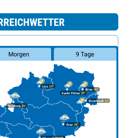
RREICHWETTER
Morgen
9 Tage
Linz
29°
Wien
30°
Sankt Pölten
29°
Eisenstadt
30°
Salzburg
24°
Graz
29°