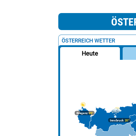
ÖSTE
ÖSTERREICH WETTER
Heute
Bregenz
28°
Innsbruck
20°