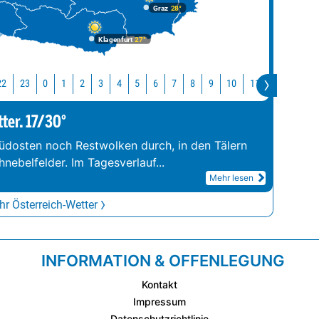
Graz
28°
Klagenfurt
27°
22
23
10
11
12
13
0
1
2
3
4
5
6
7
8
9
tter. 17/30°
üdosten noch Restwolken durch, in den Tälern
hnebelfelder. Im Tagesverlauf
...
Mehr lesen
r Österreich-Wetter
INFORMATION & OFFENLEGUNG
Kontakt
Impressum
Datenschutzrichtlinie