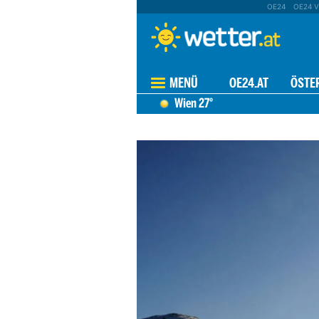
OE24
OE24 V
MENÜ
OE24.AT
ÖSTE
Wien
27°