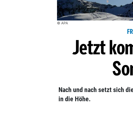
© APA
FR
Jetzt ko
So
Nach und nach setzt sich di
in die Höhe.