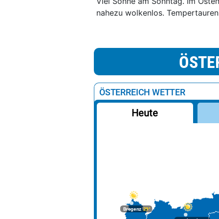
Viel Sonne am Sonntag. Im Osten
nahezu wolkenlos. Tempertauren 
ÖSTE
ÖSTERREICH WETTER
Heute
Bregenz
29°