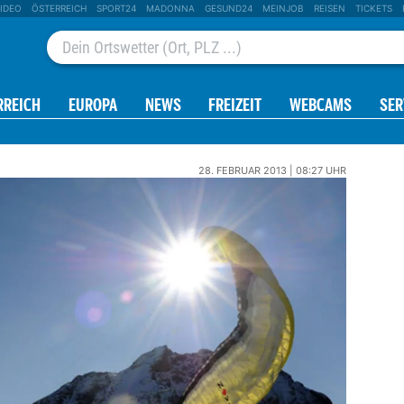
IDEO
ÖSTERREICH
SPORT24
MADONNA
GESUND24
MEINJOB
REISEN
TICKETS
RREICH
EUROPA
NEWS
FREIZEIT
WEBCAMS
SER
28. FEBRUAR 2013 | 08:27 UHR