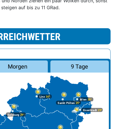
 und Norden ziehen ein paar Wolken durch, sonst
steigen auf bis zu 11 GRad.
RREICHWETTER
Morgen
9 Tage
Linz
30°
Wien
29°
Sankt Pölten
29°
Eisenstadt
29°
Salzburg
29°