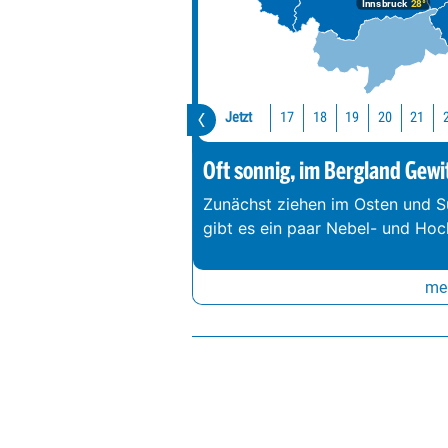
Innsbruck
28°
Jetzt
17
18
19
20
21
Oft sonnig, im Bergland Gewi
Zunächst ziehen im Osten und S
gibt es ein paar Nebel- und Hoc
meh