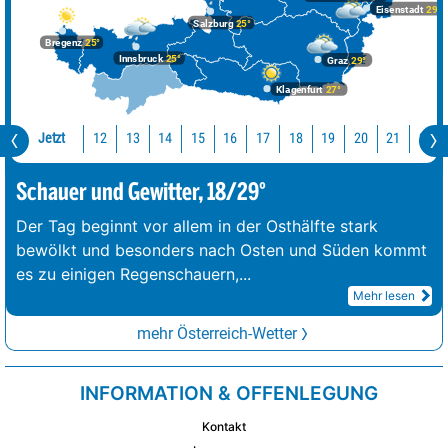
Eisenstadt
29°
Salzburg
25°
Bregenz
25°
Innsbruck
25°
Graz
29°
Klagenfurt
27°
Jetzt
12
13
14
15
16
17
18
19
20
21
22
Schauer und Gewitter, 18/29°
Der Tag beginnt vor allem in der Osthälfte stark
bewölkt und besonders nach Osten und Süden kommt
es zu einigen Regenschauern,
...
Mehr lesen
mehr Österreich-Wetter
INFORMATION & OFFENLEGUNG
Kontakt