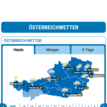
ÖSTERREICHWETTER
ÖSTERREICH WETTER
Morgen
9 Tage
Heute
Linz
28°
Wien
29°
Sankt Pölten
28°
Eisenstadt
30°
Salzburg
23°
Bregenz
28°
Innsbruck
20°
Graz
23°
Klagenfurt
29°
Jetzt
18
19
20
21
22
23
0
1
2
3
4
5