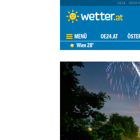
OE24
OE24 V
MENÜ
OE24.AT
ÖSTE
Wien
28°