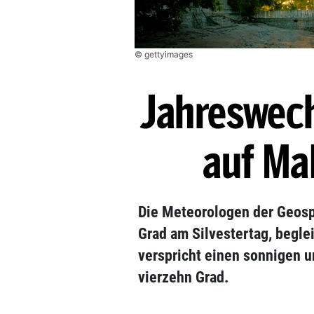
© gettyimages
Jahreswech
auf Ma
Die Meteorologen der Geosph
Grad am Silvestertag, begle
verspricht einen sonnigen u
vierzehn Grad.