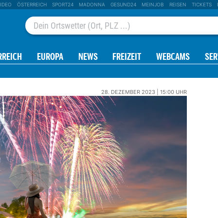
IDEO
ÖSTERREICH
SPORT24
MADONNA
GESUND24
MEINJOB
REISEN
TICKETS
RREICH
EUROPA
NEWS
FREIZEIT
WEBCAMS
SER
28. DEZEMBER 2023 | 15:00 UHR