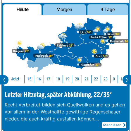
Morgen
9 Tage
Heute
Linz
26°
Wien
34°
Sankt Pölten
30°
Eisenstadt
36°
Salzburg
23°
Bregenz
26°
Innsbruck
25°
Graz
36°
Klagenfurt
33°
Jetzt
15
16
17
18
19
20
21
22
23
0
1
2
Letzter Hitzetag, später Abkühlung, 22/35°
Recht verbreitet bilden sich Quellwolken und es gehen
vor allem in der Westhälfte gewittrige Regenschauer
nieder, die auch kräftig ausfallen können.
...
Mehr lesen