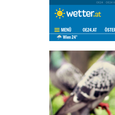
OE24
OE24 V
MENÜ
OE24.AT
ÖSTE
Wien
24°