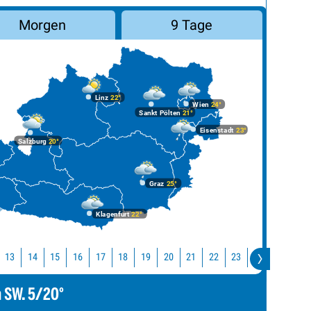
Morgen
9 Tage
Linz
22°
Wien
24°
Sankt Pölten
21°
Eisenstadt
23°
Salzburg
20°
Graz
25°
Klagenfurt
22°
13
14
15
16
17
18
19
20
21
22
23
0
1
2
m SW. 5/20°