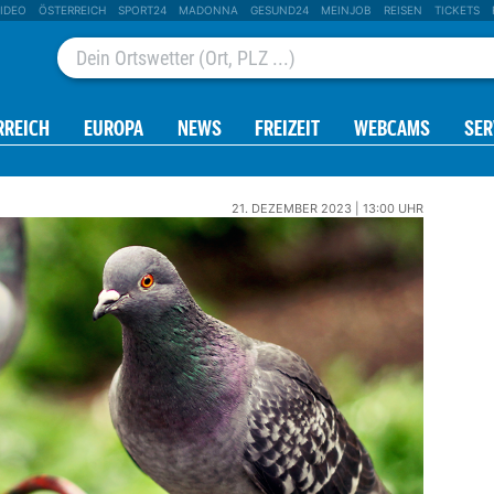
IDEO
ÖSTERREICH
SPORT24
MADONNA
GESUND24
MEINJOB
REISEN
TICKETS
RREICH
EUROPA
NEWS
FREIZEIT
WEBCAMS
SER
21. DEZEMBER 2023 | 13:00 UHR