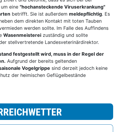
l um eine
"hochansteckende Viruserkrankung"
arten
betrifft. Sie ist außerdem
meldepflichtig
. Es
neben dem direkten Kontakt mit toten Tauben
ermieden werden sollte. Im Falle des Auffindens
ge
Wasenmeisterei
zuständig und sollte
der stellvertretende Landesveterinärdirektor.
and festgestellt wird, muss in der Regel der
en.
Aufgrund der bereits geltenden
saisonale Vogelgrippe
sind derzeit jedoch keine
utz der heimischen Geflügelbestände
RREICHWETTER