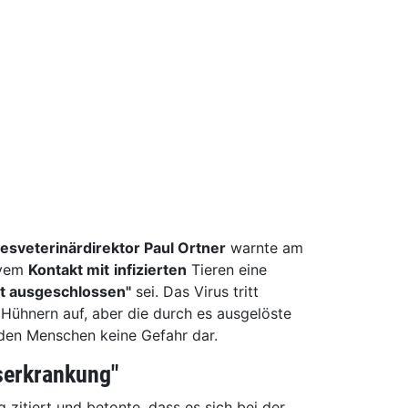
esveterinärdirektor Paul Ortner
warnte am
ivem
Kontakt mit
infizierten
Tieren eine
ht ausgeschlossen"
sei. Das Virus tritt
Hühnern auf, aber die durch es ausgelöste
r den Menschen keine Gefahr dar.
serkrankung"
 zitiert und betonte, dass es sich bei der