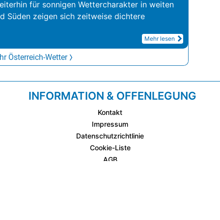
iterhin für sonnigen Wettercharakter in weiten
nd Süden zeigen sich zeitweise dichtere
Mehr lesen
r Österreich-Wetter
INFORMATION & OFFENLEGUNG
Kontakt
Impressum
Datenschutzrichtlinie
Cookie-Liste
AGB
Fixplatzierte Werbemöglichkeiten
AGB für Werbeeinschaltungen
wetter.at Partner (Messstation & WetterCam)
Cookie Einstellungen und Widerruf