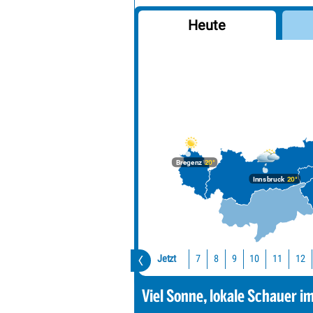
Heute
Bregenz
20°
Innsbruck
20°
Jetzt
10
11
12
7
8
9
Viel Sonne, lokale Schauer i