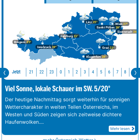
Linz
25°
Wien
27°
Sankt Pölten
26°
Eisenstadt
26°
Salzburg
23°
Bregenz
25°
Innsbruck
19°
Graz
23°
Klagenfurt
24°
Jetzt
21
22
23
0
1
2
3
4
5
6
7
8
9
Viel Sonne, lokale Schauer im SW. 5/20°
Der heutige Nachmittag sorgt weiterhin für sonnigen
Wettercharakter in weiten Teilen Österreichs, im
Westen und Süden zeigen sich zeitweise dichtere
Haufenwolken.
...
Mehr lesen