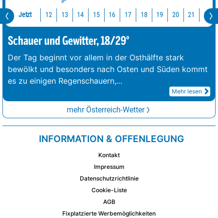
Jetzt
12
13
14
15
16
17
18
19
20
21
22
Schauer und Gewitter, 18/29°
Der Tag beginnt vor allem in der Osthälfte stark
bewölkt und besonders nach Osten und Süden kommt
es zu einigen Regenschauern,
...
Mehr lesen
mehr Österreich-Wetter
INFORMATION & OFFENLEGUNG
Kontakt
Impressum
Datenschutzrichtlinie
Cookie-Liste
AGB
Fixplatzierte Werbemöglichkeiten