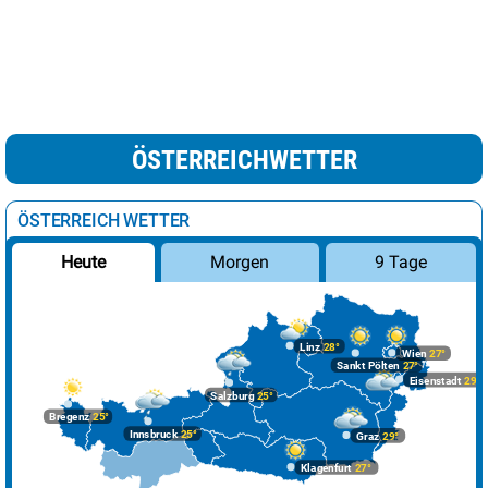
ÖSTERREICHWETTER
ÖSTERREICH WETTER
Morgen
9 Tage
Heute
Linz
28°
Wien
27°
Sankt Pölten
27°
Eisenstadt
29°
Salzburg
25°
Bregenz
25°
Innsbruck
25°
Graz
29°
Klagenfurt
27°