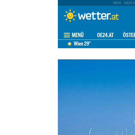
OE24
OE24 V
MENÜ
OE24.AT
ÖSTE
Wien
29°