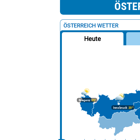
ÖSTE
ÖSTERREICH WETTER
Heute
Bregenz
28°
Innsbruck
20°