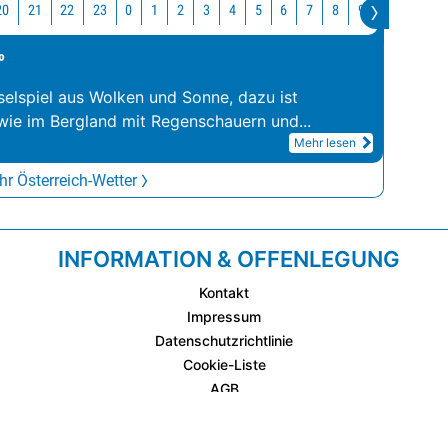
20
21
22
23
10
11
0
1
2
3
4
5
6
7
8
9
°
elspiel aus Wolken und Sonne, dazu ist
wie im Bergland mit Regenschauern und
...
Mehr lesen
r Österreich-Wetter
INFORMATION & OFFENLEGUNG
Kontakt
Impressum
Datenschutzrichtlinie
Cookie-Liste
AGB
Fixplatzierte Werbemöglichkeiten
AGB für Werbeeinschaltungen