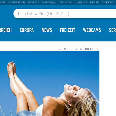
IDEO
ÖSTERREICH
SPORT24
MADONNA
GESUND24
MEINJOB
REISEN
TICKETS
RREICH
EUROPA
NEWS
FREIZEIT
WEBCAMS
SER
27. AUGUST 2012 | 08:13 UHR