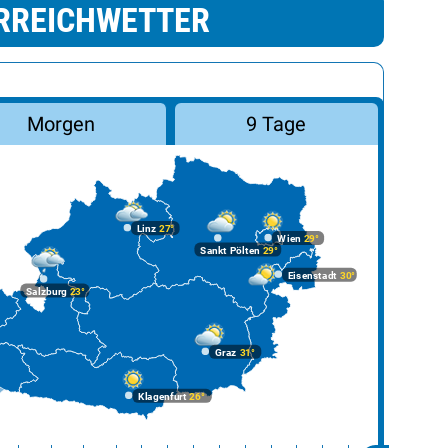
RREICHWETTER
Morgen
9 Tage
Linz
27°
Wien
29°
Sankt Pölten
29°
Eisenstadt
30°
Salzburg
23°
Graz
31°
Klagenfurt
26°