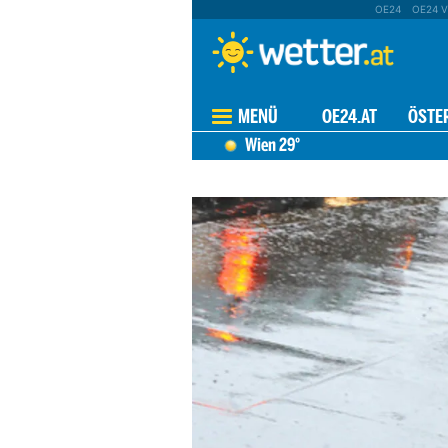
OE24
OE24 V
MENÜ
OE24.AT
ÖSTE
Wien
29°