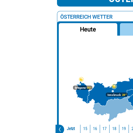
ÖSTERREICH WETTER
Heute
Bregenz
30°
Innsbruck
28°
Jetzt
15
16
17
18
19