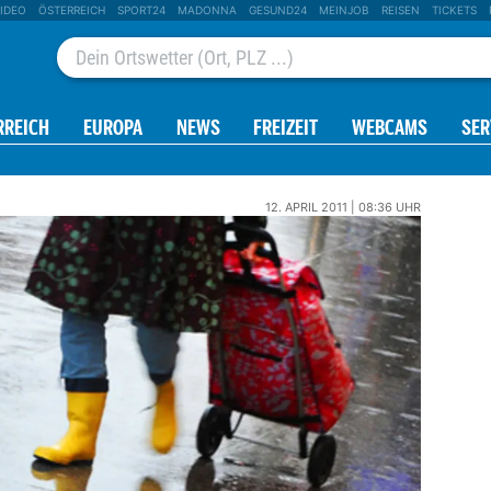
IDEO
ÖSTERREICH
SPORT24
MADONNA
GESUND24
MEINJOB
REISEN
TICKETS
RREICH
EUROPA
NEWS
FREIZEIT
WEBCAMS
SER
12. APRIL 2011 | 08:36 UHR