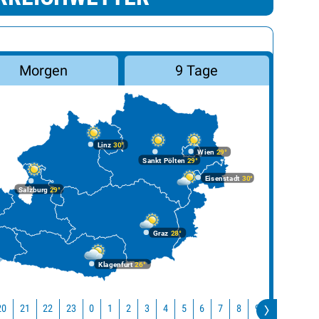
Morgen
9 Tage
Linz
30°
Wien
29°
Sankt Pölten
29°
Eisenstadt
30°
Salzburg
29°
Graz
28°
Klagenfurt
26°
20
21
22
23
10
11
0
1
2
3
4
5
6
7
8
9