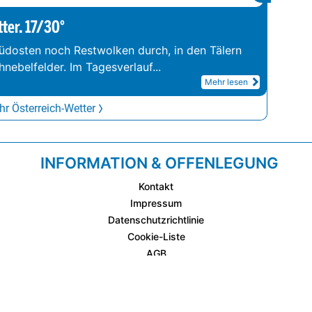
tter. 17/30°
üdosten noch Restwolken durch, in den Tälern
hnebelfelder. Im Tagesverlauf
...
Mehr lesen
r Österreich-Wetter
INFORMATION & OFFENLEGUNG
Kontakt
Impressum
Datenschutzrichtlinie
Cookie-Liste
AGB
Fixplatzierte Werbemöglichkeiten
AGB für Werbeeinschaltungen
wetter.at Partner (Messstation & WetterCam)