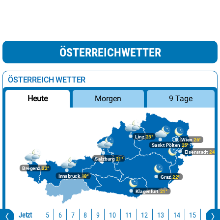
ÖSTERREICHWETTER
ÖSTERREICH WETTER
Morgen
9 Tage
Heute
Linz
25°
Wien
26°
Sankt Pölten
25°
Eisenstadt
24°
Salzburg
21°
Bregenz
22°
Innsbruck
18°
Graz
22°
Klagenfurt
21°
Jetzt
10
11
12
13
14
15
16
5
6
7
8
9