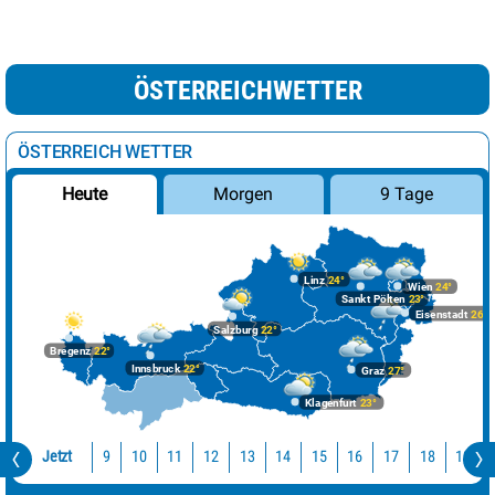
ÖSTERREICHWETTER
ÖSTERREICH WETTER
Morgen
9 Tage
Heute
Linz
24°
Wien
24°
Sankt Pölten
23°
Eisenstadt
26°
Salzburg
22°
Bregenz
22°
Innsbruck
22°
Graz
27°
Klagenfurt
23°
Jetzt
10
11
12
13
14
15
16
17
18
19
9