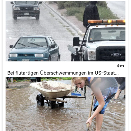
Colorado sind drei Menschen ums Leben
gekommen. Häuser und Autos wurden von den
Wassermassen mitgerissen und ganze Dörfer in
Bergregionen abgeschnitten.
© rts
Bei flutartigen Überschwemmungen im US-Staat
Colorado sind drei Menschen ums Leben
gekommen. Häuser und Autos wurden von den
Wassermassen mitgerissen und ganze Dörfer in
Bergregionen abgeschnitten.