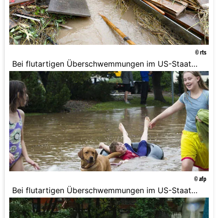
© rts
Bei flutartigen Überschwemmungen im US-Staat
Colorado sind drei Menschen ums Leben
gekommen. Häuser und Autos wurden von den
Wassermassen mitgerissen und ganze Dörfer in
Bergregionen abgeschnitten.
© afp
Bei flutartigen Überschwemmungen im US-Staat
Colorado sind drei Menschen ums Leben
gekommen. Häuser und Autos wurden von den