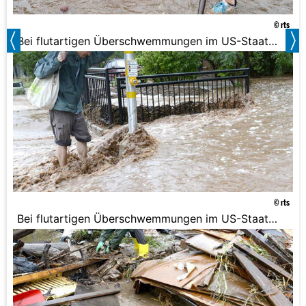
© rts
Bei flutartigen Überschwemmungen im US-Staat
Colorado sind drei Menschen ums Leben
gekommen. Häuser und Autos wurden von den
Wassermassen mitgerissen und ganze Dörfer in
Bergregionen abgeschnitten.
© rts
Bei flutartigen Überschwemmungen im US-Staat
Colorado sind drei Menschen ums Leben
gekommen. Häuser und Autos wurden von den
Wassermassen mitgerissen und ganze Dörfer in
Bergregionen abgeschnitten.