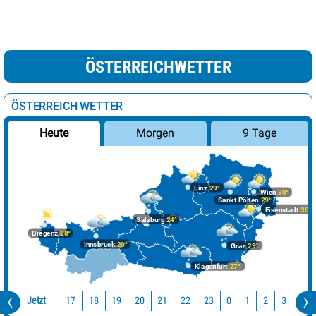
ÖSTERREICHWETTER
ÖSTERREICH WETTER
Morgen
9 Tage
Heute
Linz
29°
Wien
30°
Sankt Pölten
29°
Eisenstadt
30°
Salzburg
24°
Bregenz
28°
Innsbruck
20°
Graz
29°
Klagenfurt
27°
Jetzt
17
18
19
20
21
22
23
0
1
2
3
4