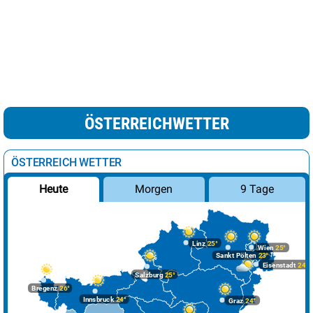
ÖSTERREICHWETTER
ÖSTERREICH WETTER
Morgen
9 Tage
Heute
Linz
25°
Wien
25°
Sankt Pölten
23°
Eisenstadt
24°
Salzburg
25°
Bregenz
26°
Innsbruck
24°
Graz
24°