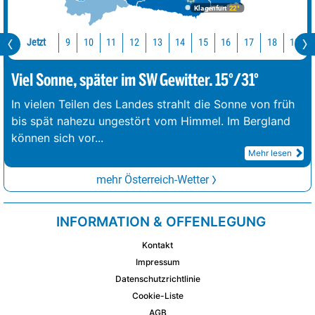
Klagenfurt
22°
Jetzt
10
11
12
13
14
15
16
17
18
19
9
Viel Sonne, später im SW Gewitter. 15°/31°
In vielen Teilen des Landes strahlt die Sonne von früh
bis spät nahezu ungestört vom Himmel. Im Bergland
können sich vor
...
Mehr lesen
mehr Österreich-Wetter
INFORMATION & OFFENLEGUNG
Kontakt
Impressum
Datenschutzrichtlinie
Cookie-Liste
AGB