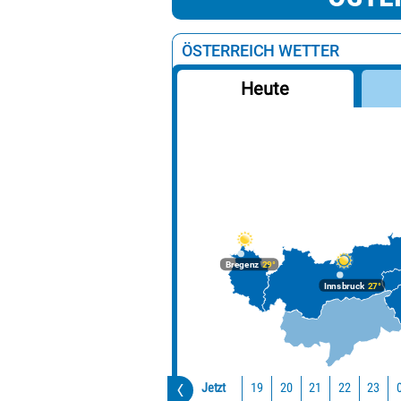
ÖSTERREICH WETTER
Heute
Bregenz
29°
Innsbruck
27°
Jetzt
19
20
21
22
23