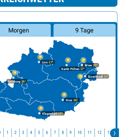
Morgen
9 Tage
Linz
27°
Wien
27°
Sankt Pölten
27°
Eisenstadt
27°
Salzburg
26°
Graz
26°
Klagenfurt
25°
10
11
12
13
14
15
0
1
2
3
4
5
6
7
8
9