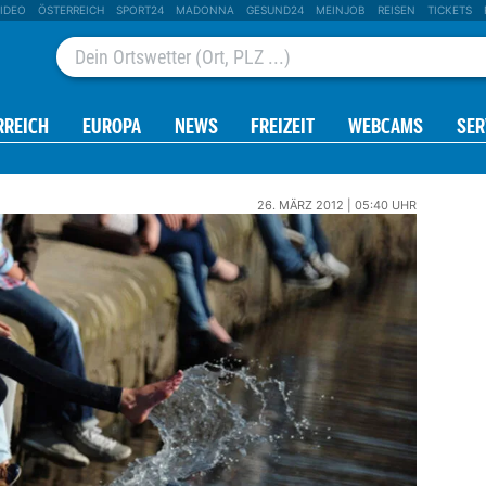
IDEO
ÖSTERREICH
SPORT24
MADONNA
GESUND24
MEINJOB
REISEN
TICKETS
RREICH
EUROPA
NEWS
FREIZEIT
WEBCAMS
SER
26. MÄRZ 2012 | 05:40 UHR