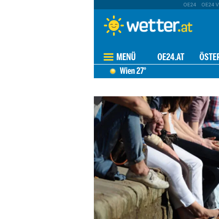
OE24
OE24 V
MENÜ
OE24.AT
ÖSTE
Wien
27°