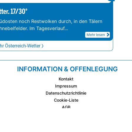
tter. 17/30°
üdosten noch Restwolken durch, in den Tälern
hnebelfelder. Im Tagesverlauf
...
Mehr lesen
r Österreich-Wetter
INFORMATION & OFFENLEGUNG
Kontakt
Impressum
Datenschutzrichtlinie
Cookie-Liste
AGB
Fixplatzierte Werbemöglichkeiten
AGB für Werbeeinschaltungen
wetter.at Partner (Messstation & WetterCam)