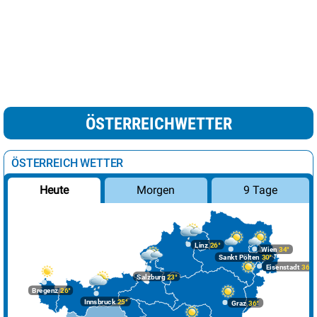
ÖSTERREICHWETTER
ÖSTERREICH WETTER
Morgen
9 Tage
Heute
Linz
26°
Wien
34°
Sankt Pölten
30°
Eisenstadt
36°
Salzburg
23°
Bregenz
26°
Innsbruck
25°
Graz
36°