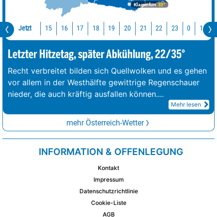
Klagenfurt
33°
Jetzt
15
16
17
18
19
20
21
22
23
0
1
2
Letzter Hitzetag, später Abkühlung, 22/35°
Recht verbreitet bilden sich Quellwolken und es gehen
vor allem in der Westhälfte gewittrige Regenschauer
nieder, die auch kräftig ausfallen können.
...
Mehr lesen
mehr Österreich-Wetter
INFORMATION & OFFENLEGUNG
Kontakt
Impressum
Datenschutzrichtlinie
Cookie-Liste
AGB