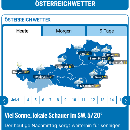
ÖSTERREICHWETTER
ÖSTERREICH WETTER
Morgen
9 Tage
Heute
Linz
20°
Wien
23°
Sankt Pölten
20°
Eisenstadt
23°
Salzburg
18°
Bregenz
20°
Innsbruck
18°
Graz
26°
Klagenfurt
20°
Jetzt
10
11
12
13
14
15
4
5
6
7
8
9
Viel Sonne, lokale Schauer im SW. 5/20°
Der heutige Nachmittag sorgt weiterhin für sonnigen