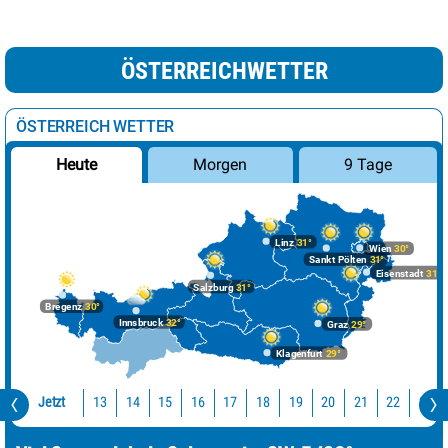
ÖSTERREICHWETTER
ÖSTERREICH WETTER
Morgen
9 Tage
Heute
Linz
31°
Wien
30°
Sankt Pölten
31°
Eisenstadt
31°
Salzburg
31°
Bregenz
30°
Innsbruck
32°
Graz
29°
Klagenfurt
29°
Jetzt
13
14
15
16
17
18
19
20
21
22
23