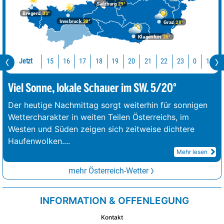
Salzburg
29°
Bregenz
30°
Innsbruck
28°
Graz
28°
Klagenfurt
26°
Jetzt
15
16
17
18
19
20
21
22
23
0
1
2
Viel Sonne, lokale Schauer im SW. 5/20°
Der heutige Nachmittag sorgt weiterhin für sonnigen
Wettercharakter in weiten Teilen Österreichs, im
Westen und Süden zeigen sich zeitweise dichtere
Haufenwolken.
...
Mehr lesen
mehr Österreich-Wetter
INFORMATION & OFFENLEGUNG
Kontakt