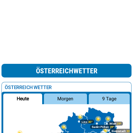
ÖSTERREICHWETTER
ÖSTERREICH WETTER
Morgen
9 Tage
Heute
Linz
30°
Wien
29°
Sankt Pölten
29°
Eisenstadt
30°