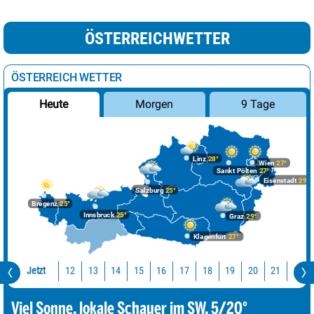
ÖSTERREICHWETTER
ÖSTERREICH WETTER
Morgen
9 Tage
Heute
Linz
28°
Wien
27°
Sankt Pölten
27°
Eisenstadt
29°
Salzburg
25°
Bregenz
25°
Innsbruck
25°
Graz
29°
Klagenfurt
27°
Jetzt
12
13
14
15
16
17
18
19
20
21
22
Viel Sonne, lokale Schauer im SW. 5/20°