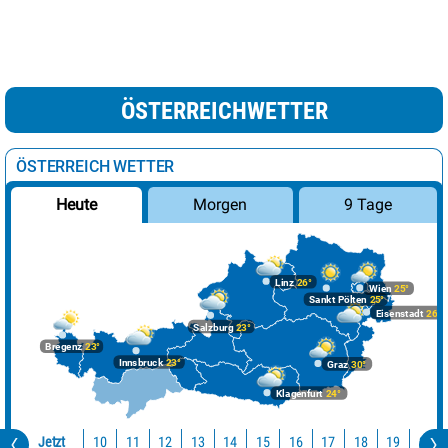
ÖSTERREICHWETTER
ÖSTERREICH WETTER
Morgen
9 Tage
Heute
Linz
26°
Wien
25°
Sankt Pölten
25°
Eisenstadt
26°
Salzburg
23°
Bregenz
23°
Innsbruck
23°
Graz
30°
Klagenfurt
24°
Jetzt
10
11
12
13
14
15
16
17
18
19
20