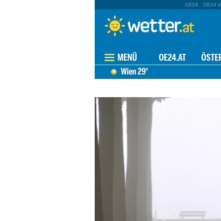
OE24
OE24 V
MENÜ
OE24.AT
ÖSTE
Wien
29°