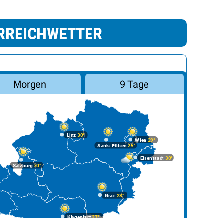
RREICHWETTER
Morgen
9 Tage
Linz
30°
Wien
29°
Sankt Pölten
29°
Eisenstadt
30°
Salzburg
30°
Graz
28°
Klagenfurt
27°