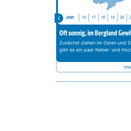
Jetzt
16
17
18
19
20
Oft sonnig, im Bergland Gewi
Zunächst ziehen im Osten und S
gibt es ein paar Nebel- und Hoc
meh