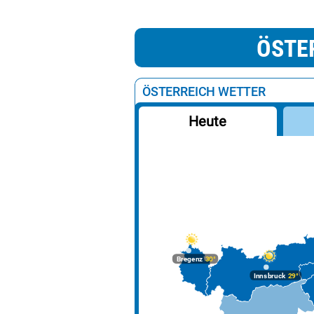
ÖSTE
ÖSTERREICH WETTER
Heute
Bregenz
30°
Innsbruck
29°