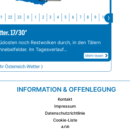
21
22
23
10
11
12
0
1
2
3
4
5
6
7
8
9
tter. 17/30°
üdosten noch Restwolken durch, in den Tälern
hnebelfelder. Im Tagesverlauf
...
Mehr lesen
r Österreich-Wetter
INFORMATION & OFFENLEGUNG
Kontakt
Impressum
Datenschutzrichtlinie
Cookie-Liste
AGB