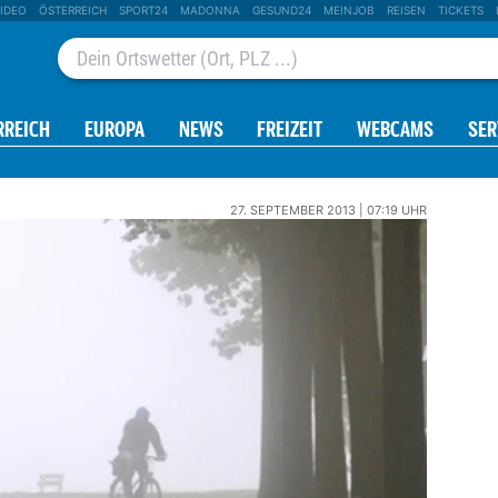
IDEO
ÖSTERREICH
SPORT24
MADONNA
GESUND24
MEINJOB
REISEN
TICKETS
RREICH
EUROPA
NEWS
FREIZEIT
WEBCAMS
SER
27. SEPTEMBER 2013 | 07:19 UHR