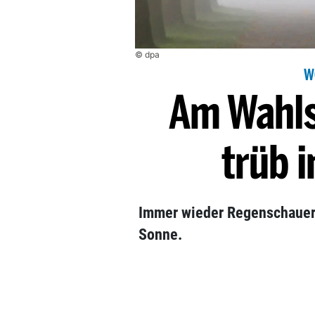
© dpa
W
Am Wahls
trüb i
Immer wieder Regenschauer
Sonne.