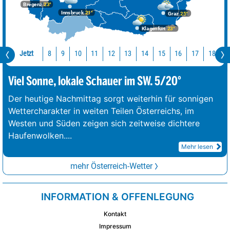
Bregenz
23°
Innsbruck
21°
Graz
25°
Klagenfurt
23°
Jetzt
10
11
12
13
14
15
16
17
18
1
8
9
Viel Sonne, lokale Schauer im SW. 5/20°
Der heutige Nachmittag sorgt weiterhin für sonnigen
Wettercharakter in weiten Teilen Österreichs, im
Westen und Süden zeigen sich zeitweise dichtere
Haufenwolken.
...
Mehr lesen
mehr Österreich-Wetter
INFORMATION & OFFENLEGUNG
Kontakt
Impressum